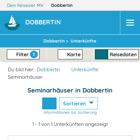
Dein Reiseziel:
MV
Dobbertin
DOBBERTIN
Dobbertin >
Unterkünfte
Filter
1
Karte
Reisedaten
Du bist hier:
Dobbertin
Unterkünfte
Seminarhäuser
Seminarhäuser in Dobbertin
Sortieren
Informationen zur Sortierung
1 - 1 von 1 Unterkünften angezeigt