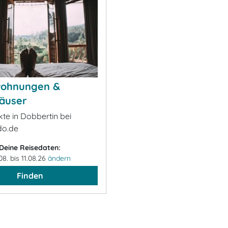
wohnungen &
äuser
kte in Dobbertin bei
o.de
Deine Reisedaten:
08. bis 11.08.26
ändern
Finden